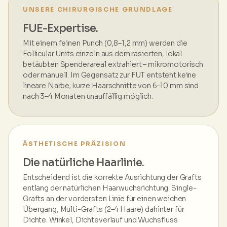
UNSERE CHIRURGISCHE GRUNDLAGE
FUE-Expertise.
Mit einem feinen Punch (0,8–1,2 mm) werden die
Follicular Units einzeln aus dem rasierten, lokal
betäubten Spenderareal extrahiert – mikromotorisch
oder manuell. Im Gegensatz zur FUT entsteht keine
lineare Narbe; kurze Haarschnitte von 6–10 mm sind
nach 3–4 Monaten unauffällig möglich.
ÄSTHETISCHE PRÄZISION
Die natürliche Haarlinie.
Entscheidend ist die korrekte Ausrichtung der Grafts
entlang der natürlichen Haarwuchsrichtung: Single-
Grafts an der vordersten Linie für einen weichen
Übergang, Multi-Grafts (2–4 Haare) dahinter für
Dichte. Winkel, Dichteverlauf und Wuchsfluss