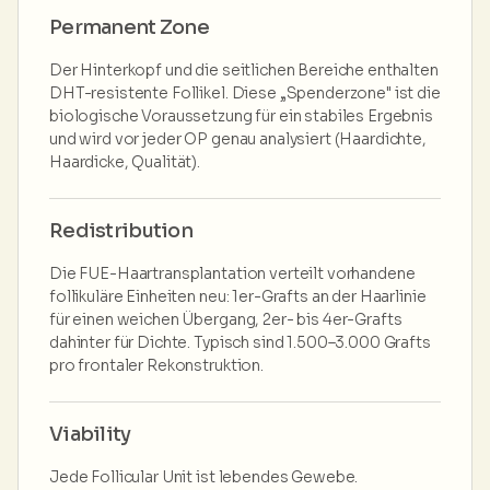
Permanent Zone
Der Hinterkopf und die seitlichen Bereiche enthalten
DHT-resistente Follikel. Diese „Spenderzone" ist die
biologische Voraussetzung für ein stabiles Ergebnis
und wird vor jeder OP genau analysiert (Haardichte,
Haardicke, Qualität).
Redistribution
Die FUE-Haartransplantation verteilt vorhandene
follikuläre Einheiten neu: 1er-Grafts an der Haarlinie
für einen weichen Übergang, 2er- bis 4er-Grafts
dahinter für Dichte. Typisch sind 1.500–3.000 Grafts
pro frontaler Rekonstruktion.
Viability
Jede Follicular Unit ist lebendes Gewebe.